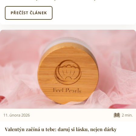
PŘEČÍST ČLÁNEK
11. února 2026
2 min.
Valentýn začíná u tebe: daruj si lásku, nejen dárky