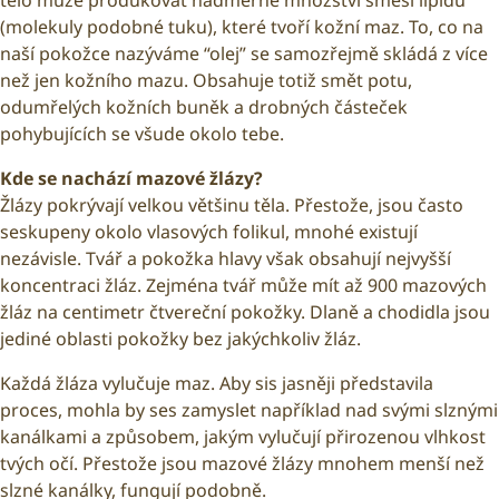
(molekuly podobné tuku), které tvoří kožní maz. To, co na
naší pokožce nazýváme “olej” se samozřejmě skládá z více
než jen kožního mazu. Obsahuje totiž smět potu,
odumřelých kožních buněk a drobných částeček
pohybujících se všude okolo tebe.
Kde se nachází mazové žlázy?
Žlázy pokrývají velkou většinu těla. Přestože, jsou často
seskupeny okolo vlasových folikul, mnohé existují
nezávisle. Tvář a pokožka hlavy však obsahují nejvyšší
koncentraci žláz. Zejména tvář může mít až 900 mazových
žláz na centimetr čtvereční pokožky. Dlaně a chodidla jsou
jediné oblasti pokožky bez jakýchkoliv žláz.
Každá žláza vylučuje maz. Aby sis jasněji představila
proces, mohla by ses zamyslet například nad svými slznými
kanálkami a způsobem, jakým vylučují přirozenou vlhkost
tvých očí. Přestože jsou mazové žlázy mnohem menší než
slzné kanálky, fungují podobně.