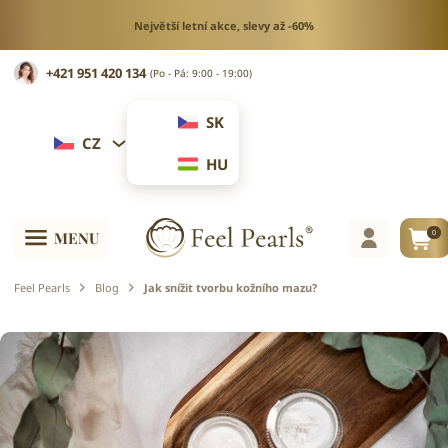
Největší letní akce, slevy až -60%
+421 951 420 134
(Po - Pá: 9:00 - 19:00)
SK
CZ
HU
0
MENU
Feel Pearls
Blog
Jak snížit tvorbu kožního mazu?