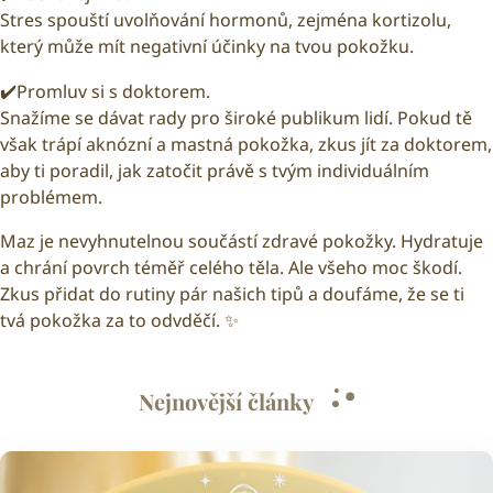
Stres spouští uvolňování hormonů, zejména kortizolu,
který může mít negativní účinky na tvou pokožku.
✔️Promluv si s doktorem.
Snažíme se dávat rady pro široké publikum lidí. Pokud tě
však trápí aknózní a mastná pokožka, zkus jít za doktorem,
aby ti poradil, jak zatočit právě s tvým individuálním
problémem.
Maz je nevyhnutelnou součástí zdravé pokožky. Hydratuje
a chrání povrch téměř celého těla. Ale všeho moc škodí.
Zkus přidat do rutiny pár našich tipů a doufáme, že se ti
tvá pokožka za to odvděčí. ✨
Nejnovější články