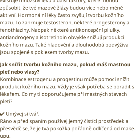
Existuje množství léků a další faktory, které mohou
způsobit, že tvé mazové žlázy budou více nebo méně
aktivní. Hormonální léky často zvyšují tvorbu kožního
mazu. To zahrnuje testosteron, některé progesterony a
fenothiaziny. Naopak některé antikoncepční pilulky,
antiandrogeny a isotretinoin obvykle snižují produkci
kožního mazu. Také hladovění a dlouhodobá podvýživa
jsou spojené s poklesem tvorby mazu.
Jak snížit tvorbu kožního mazu, pokud máš mastnou
pleť nebo vlasy?
Kombinace estrogenu a progestinu může pomoci snížit
produkci kožního mazu. Vždy je však potřeba se poradit s
lékařem. Co my ti doporučujeme při mastných stavech
pleti?
✔️ Umývej si tvář.
Ráno a před spaním používej jemný čistící prostředek a
přesvědč se, že je tvá pokožka pořádně odlíčená od make-
upu.