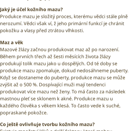
Jaký je účel kožního mazu?
Produkce mazu je složitý proces, kterému vědci stále plně
nerozumí. Vědci však ví, ž jeho primární funkcí je chránit
pokožku a vlasy před ztrátou vlhkosti.
Maz a věk
Mazové žlázy začnou produkovat maz až po narození.
Během prvních třech až šesti měsících života žlázy
produkují tolik mazu jako u dospělých. Od té doby se
produkce mazu zpomaluje, dokud nedosáhneme puberty.
Když se dostaneme do puberty, produkce mazu se může
zvýšit až o 500 %. Dospívající muži mají tendenci
produkovat více mazu než ženy. To má často za následek
mastnou pleť se sklonem k akné. Produkce mazu u
každého člověka s věkem klesá. To často vede k suché,
popraskané pokožce.
Co ještě ovlivňuje tvorbu kožního mazu?