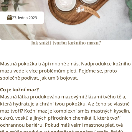
27. ledna 2023
Jak snížit tvorbu kožního mazu?
Mastná pokožka trápí mnohé z nás. Nadprodukce kožního
mazu vede k více problémům pleti. Pojďme se, proto
společně podívat, jak umíš bojovat.
Co je kožní maz?
Mastná látka produkována mazovými žlázami tvého těla,
která hydratuje a chrání tvou pokožku. A z čeho se vlastně
maz tvoří? Kožní maz je komplexní směs mastných kyselin,
cukrů, vosků a jiných přírodních chemikálií, které tvoří
ochrannou bariéru. Pokud máš velmi mastnou pleť, tvé
tělo může produkovat nadměrné množství směsi lipidů