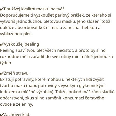
✔️Používej kvalitní masku na tvář.
Doporučujeme ti vyzkoušet perlový prášek, ze kterého si
vytvoříš jednoduchou pleťovou masku. Jeho složení totiž
dokáže absorbovat kožní maz a zanechat hebkou a
vyhlazenou pleť.
✔️Vyzkoušej peeling
Peeling zbaví tvou pleť všech nečistot, a proto by si ho
rozhodně měla zařadit do své rutiny minimálně jednou za
týden.
✔️Změň stravu.
Existují potraviny, které mohou u některých lidí zvýšit
tvorbu mazu (např. potraviny s vysokým glykemickým
indexem a mléčné výrobky). Takže, pokud máš ráda sladké
občerstvení, zkus si ho zaměnit konzumací čerstvého
ovoce a zeleniny.
✔️Zachovej klid.