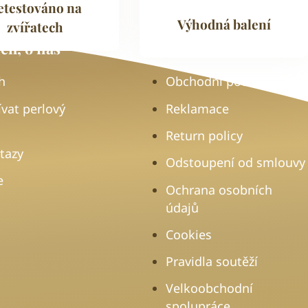
etestováno na
Výhodná balení
zvířatech
ch, o nás
Důležité odkazy
h
Obchodní podmínky
ívat perlový
Reklamace
Return policy
tazy
Odstoupení od smlouvy
e
Ochrana osobních
údajů
Cookies
Pravidla soutěží
Velkoobchodní
spolupráce