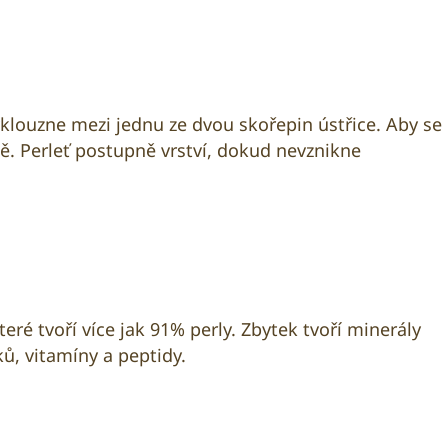
 vklouzne mezi jednu ze dvou skořepin ústřice. Aby se
ě. Perleť postupně vrství, dokud nevznikne
eré tvoří více jak 91% perly. Zbytek tvoří minerály
ů, vitamíny a peptidy.