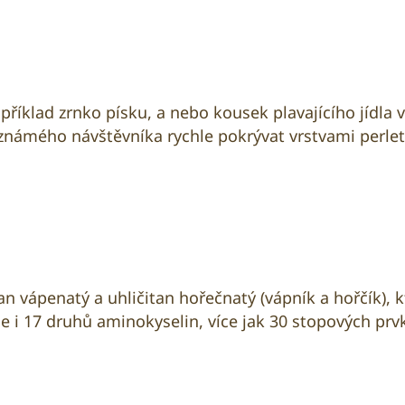
apříklad zrnko písku, a nebo kousek plavajícího jídla
známého návštěvníka rychle pokrývat vrstvami perlet
 vápenatý a uhličitan hořečnatý (vápník a hořčík), kt
 i 17 druhů aminokyselin, více jak 30 stopových prvk