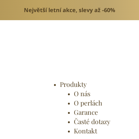
Největší letní akce, slevy až -60%
Produkty
O nás
O perlách
Garance
Časté dotazy
Kontakt