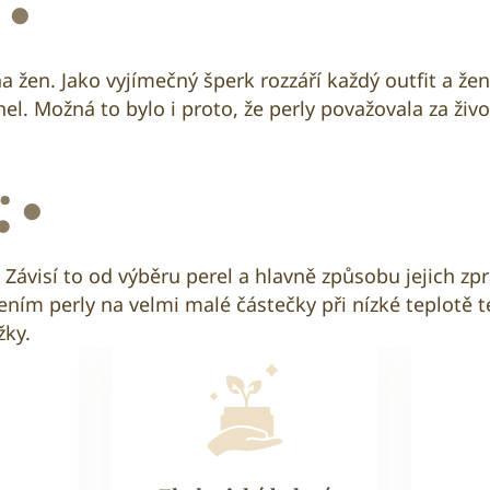
en. Jako vyjímečný šperk rozzáří každý outfit a žena 
l. Možná to bylo i proto, že perly považovala za živo
Závisí to od výběru perel a hlavně způsobu jejich zpra
ením perly na velmi malé částečky při nízké teplotě t
žky.