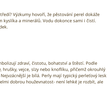
rostředí? Výzkumy hovoří, že pěstování perel dokáže
 kyslíka a minerálů. Vodu dokonce sami i čistí.
edek.
olizují zdraví, čistotu, bohatství a štěstí. Podle
y, hrušky, vejce, slzy nebo knoflíku, přičemž okrouhlý
ejvzácnější je bílá. Perly mají typický perleťový lesk
lmi dobrou houževnatost- není lehké je rozbít, ale