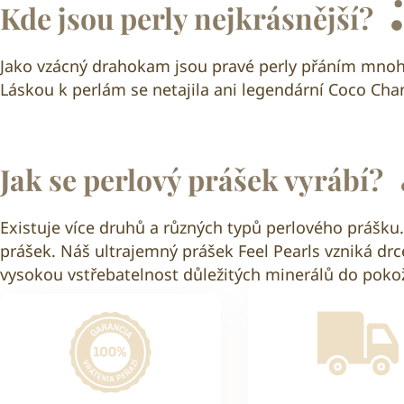
Kde jsou perly nejkrásnější?
Jako vzácný drahokam jsou pravé perly přáním mnoha ž
Láskou k perlám se netajila ani legendární Coco Chane
Jak se perlový prášek vyrábí?
Existuje více druhů a různých typů perlového prášku. 
prášek. Náš ultrajemný prášek Feel Pearls vzniká drc
vysokou vstřebatelnost důležitých minerálů do poko