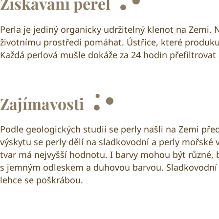
Získávání perel
Perla je jediný organicky udržitelný klenot na Zemi. 
životnímu prostředí pomáhat. Ústřice, které produku
Každá perlová mušle dokáže za 24 hodin přefiltrovat až
Zajímavosti
Podle geologických studií se perly našli na Zemi před 2
výskytu se perly dělí na sladkovodní a perly mořské vo
tvar má nejvyšší hodnotu. I barvy mohou být různé, běž
s jemným odleskem a duhovou barvou. Sladkovodní pe
lehce se poškrábou.