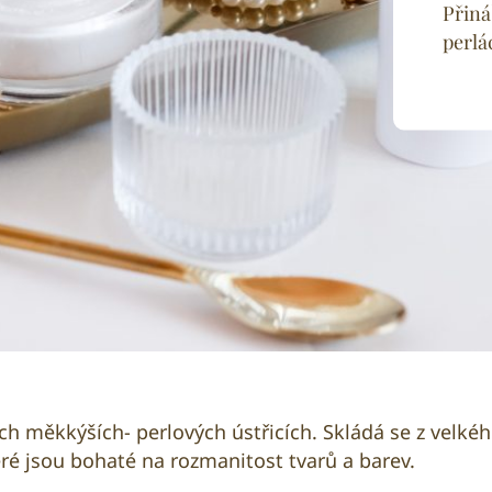
Přiná
perlá
ých měkkýších- perlových ústřicích. Skládá se z velk
eré jsou bohaté na rozmanitost tvarů a barev.