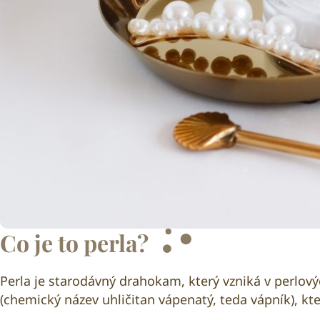
Co je to perla?
Perla je starodávný drahokam, který vzniká v perlov
(chemický název uhličitan vápenatý, teda vápník), kt