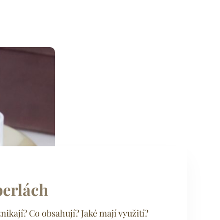
perlách
znikají? Co obsahují? Jaké mají využití?