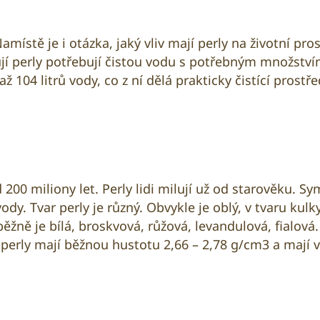
Namístě je i otázka, jaký vliv mají perly na životní p
jí perly potřebují čistou vodu s potřebným množstvím
 104 litrů vody, co z ní dělá prakticky čistící prostř
00 miliony let. Perly lidi milují už od starověku. Symb
dy. Tvar perly je různý. Obvykle je oblý, v tvaru kulk
ně je bílá, broskvová, růžová, levandulová, fialová. N
rly mají běžnou hustotu 2,66 – 2,78 g/cm3 a mají ve