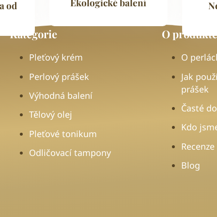
Ekologické balení
a od
N
Kategorie
O produkte
Pleťový krém
O perlác
Perlový prášek
Jak použ
prášek
Výhodná balení
Časté do
Tělový olej
Kdo jsm
Pleťové tonikum
Recenze
Odličovací tampony
Blog