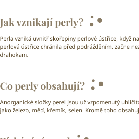
Jak vznikají perly?
Perla vzniká uvnitř skořepiny perlové ústřice, když n
perlová ústřice chránila před podrážděním, začne ne
drahokam.
Co perly obsahují?
Anorganické složky perel jsou už vzpomenutý uhličitan
jako železo, měď, křemík, selen. Kromě toho obsahuje