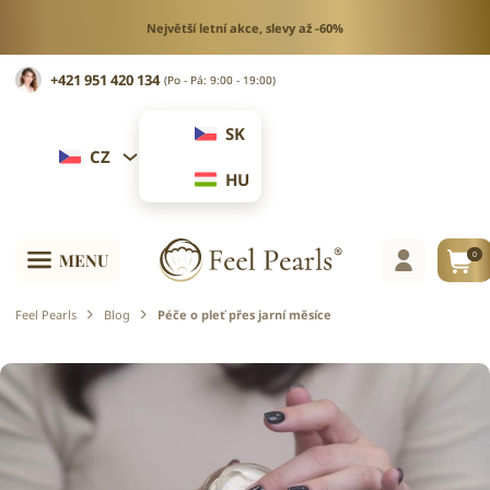
Největší letní akce, slevy až -60%
+421 951 420 134
(Po - Pá: 9:00 - 19:00)
SK
CZ
HU
0
MENU
Feel Pearls
Blog
Péče o pleť přes jarní měsíce