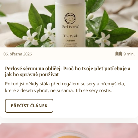
06. března 2026
9 min.
Perlové sérum na obličej: Proč ho tvoje pleť potřebuje a
jak ho správně používat
Pokud jsi někdy stála před regálem se séry a přemýšlela,
které z deseti vybrat, nejsi sama. Trh se séry roste…
PŘEČÍST ČLÁNEK