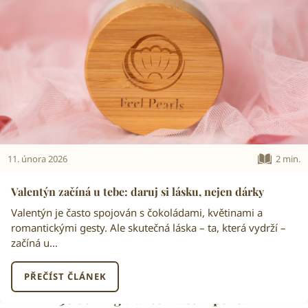
11. února 2026
2 min.
Valentýn začíná u tebe: daruj si lásku, nejen dárky
Valentýn je často spojován s čokoládami, květinami a
romantickými gesty. Ale skutečná láska – ta, která vydrží –
začíná u…
PŘEČÍST ČLÁNEK
30 denní garance vrácení peněz