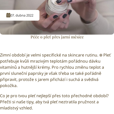
07. dubna 2022
Péče o pleť přes jarní měsíce
Zimní období je velmi specifické na skincare rutinu. ❄️ Pleť
potřebuje kvůli mrazivým teplotám pořádnou dávku
vitamínů a hutnější krémy. Pro rychlou změnu teplot a
první sluneční paprsky je však třeba se také pořádně
připravit, protože s jarem přichází i suchá a svědivá
pokožka.
Co je pro tvou pleť nejlepší přes toto přechodné období?
Přečti si naše tipy, aby tvá pleť neztratila pružnost a
mladistvý vzhled.