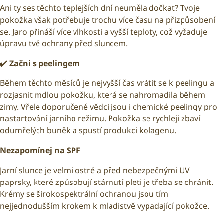
Ani ty ses těchto teplejších dní neuměla dočkat? Tvoje
pokožka však potřebuje trochu více času na přizpůsobení
se. Jaro přináší více vlhkosti a vyšší teploty, což vyžaduje
úpravu tvé ochrany před sluncem.
✔️
Začni s peelingem
Během těchto měsíců je nejvyšší čas vrátit se k peelingu a
rozjasnit mdlou pokožku, která se nahromadila během
zimy. Vřele doporučené vědci jsou i chemické peelingy pro
nastartování jarního režimu. Pokožka se rychleji zbaví
odumřelých buněk a spustí produkci kolagenu.
Nezapomínej na SPF
Jarní slunce je velmi ostré a před nebezpečnými UV
paprsky, které způsobují stárnutí pleti je třeba se chránit.
Krémy se širokospektrální ochranou jsou tím
nejjednodušším krokem k mladistvě vypadající pokožce.