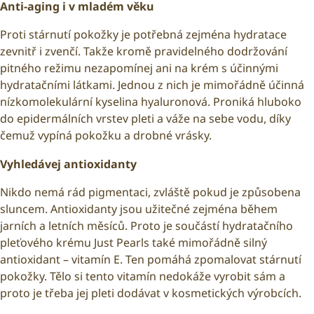
Anti-aging i v mladém věku
Proti stárnutí pokožky je potřebná zejména hydratace
zevnitř i zvenčí. Takže kromě pravidelného dodržování
pitného režimu nezapomínej ani na krém s účinnými
hydratačními látkami. Jednou z nich je mimořádně účinná
nízkomolekulární kyselina hyaluronová. Proniká hluboko
do epidermálních vrstev pleti a váže na sebe vodu, díky
čemuž vypíná pokožku a drobné vrásky.
Vyhledávej antioxidanty
Nikdo nemá rád pigmentaci, zvláště pokud je způsobena
sluncem. Antioxidanty jsou užitečné zejména během
jarních a letních měsíců. Proto je součástí hydratačního
pleťového krému Just Pearls také mimořádně silný
antioxidant – vitamín E. Ten pomáhá zpomalovat stárnutí
pokožky. Tělo si tento vitamín nedokáže vyrobit sám a
proto je třeba jej pleti dodávat v kosmetických výrobcích.