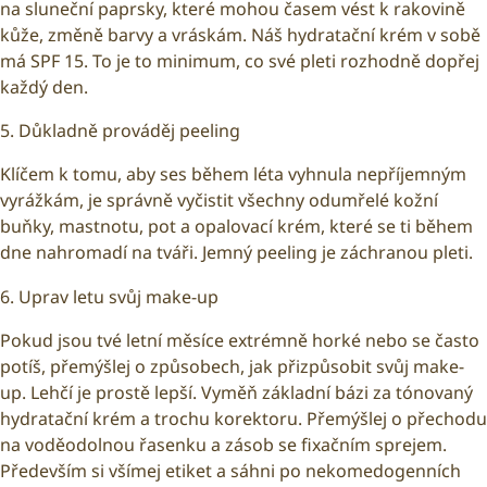
na sluneční paprsky, které mohou časem vést k rakovině
kůže, změně barvy a vráskám. Náš hydratační krém v sobě
má SPF 15. To je to minimum, co své pleti rozhodně dopřej
každý den.
5. Důkladně prováděj peeling
Klíčem k tomu, aby ses během léta vyhnula nepříjemným
vyrážkám, je správně vyčistit všechny odumřelé kožní
buňky, mastnotu, pot a opalovací krém, které se ti během
dne nahromadí na tváři. Jemný peeling je záchranou pleti.
6. Uprav letu svůj make-up
Pokud jsou tvé letní měsíce extrémně horké nebo se často
potíš, přemýšlej o způsobech, jak přizpůsobit svůj make-
up. Lehčí je prostě lepší. Vyměň základní bázi za tónovaný
hydratační krém a trochu korektoru. Přemýšlej o přechodu
na voděodolnou řasenku a zásob se fixačním sprejem.
Především si všímej etiket a sáhni po nekomedogenních