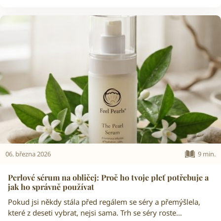
06. března 2026
9 min.
Perlové sérum na obličej: Proč ho tvoje pleť potřebuje a
jak ho správně používat
Pokud jsi někdy stála před regálem se séry a přemýšlela,
které z deseti vybrat, nejsi sama. Trh se séry roste…