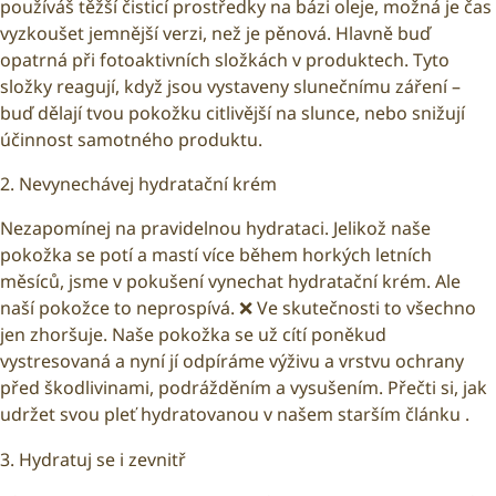
používáš těžší čisticí prostředky na bázi oleje, možná je čas
vyzkoušet jemnější verzi, než je pěnová. Hlavně buď
opatrná při fotoaktivních složkách v produktech. Tyto
složky reagují, když jsou vystaveny slunečnímu záření –
buď dělají tvou pokožku citlivější na slunce, nebo snižují
účinnost samotného produktu.
2. Nevynechávej hydratační krém
Nezapomínej na pravidelnou hydrataci. Jelikož naše
pokožka se potí a mastí více během horkých letních
měsíců, jsme v pokušení vynechat hydratační krém. Ale
naší pokožce to neprospívá. ❌ Ve skutečnosti to všechno
jen zhoršuje. Naše pokožka se už cítí poněkud
vystresovaná a nyní jí odpíráme výživu a vrstvu ochrany
před škodlivinami, podrážděním a vysušením. Přečti si, jak
udržet svou pleť hydratovanou v našem
starším článku
.
3. Hydratuj se i zevnitř