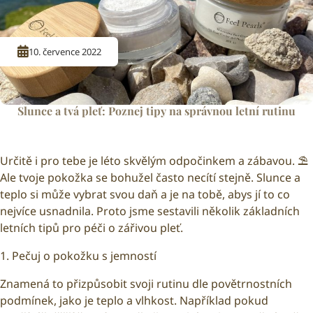
10. července 2022
Slunce a tvá pleť: Poznej tipy na správnou letní rutinu
Určitě i pro tebe je léto skvělým odpočinkem a zábavou. ⛱
Ale tvoje pokožka se bohužel často necítí stejně. Slunce a
teplo si může vybrat svou daň a je na tobě, abys jí to co
nejvíce usnadnila. Proto jsme sestavili několik základních
letních tipů pro péči o zářivou pleť.
1. Pečuj o pokožku s jemností
Znamená to přizpůsobit svoji rutinu dle povětrnostních
podmínek, jako je teplo a vlhkost. Například pokud