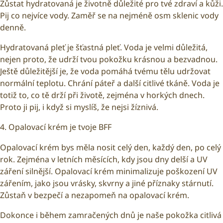
Zůstat hydratovaná je životně důležité pro tvé zdraví a kůži.
Pij co nejvíce vody. Zaměř se na nejméně osm sklenic vody
denně.
Hydratovaná pleť je šťastná pleť. Voda je velmi důležitá,
nejen proto, že udrží tvou pokožku krásnou a bezvadnou.
Ještě důležitější je, že voda pomáhá tvému tělu udržovat
normální teplotu. Chrání páteř a další citlivé tkáně. Voda je
totiž to, co tě drží při životě, zejména v horkých dnech.
Proto ji pij, i když si myslíš, že nejsi žíznivá.
4. Opalovací krém je tvoje BFF
Opalovací krém bys měla nosit celý den, každý den, po celý
rok. Zejména v letních měsících, kdy jsou dny delší a UV
záření silnější. Opalovací krém minimalizuje poškození UV
zářením, jako jsou vrásky, skvrny a jiné příznaky stárnutí.
Zůstaň v bezpečí a nezapomeň na opalovací krém.
Dokonce i během zamračených dnů je naše pokožka citlivá