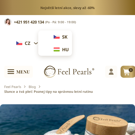
Největší letní akce, slevy až -60%
+421 951 420 134
(Po - Pá: 9:00 - 19:00)
SK
CZ
HU
0
MENU
Feel Pearls
Blog
Slunce a tvá pleť: Poznej tipy na správnou letní rutinu