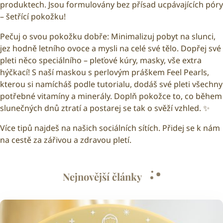
produktech. Jsou formulovány bez přísad ucpávajících póry
– šetřící pokožku!
Pečuj o svou pokožku dobře: Minimalizuj pobyt na slunci,
jez hodně letního ovoce a mysli na celé své tělo. Dopřej své
pleti něco speciálního – pleťové kúry, masky, vše extra
hýčkací! S naší maskou s perlovým práškem Feel Pearls,
kterou si namícháš podle
tutorialu
, dodáš své pleti všechny
potřebné vitamíny a minerály. Doplň pokožce to, co během
slunečných dnů ztratí a postarej se tak o svěží vzhled. ✨
Více tipů najdeš na našich sociálních sítích. Přidej se k nám
na cestě za zářivou a zdravou pletí.
Nejnovější články