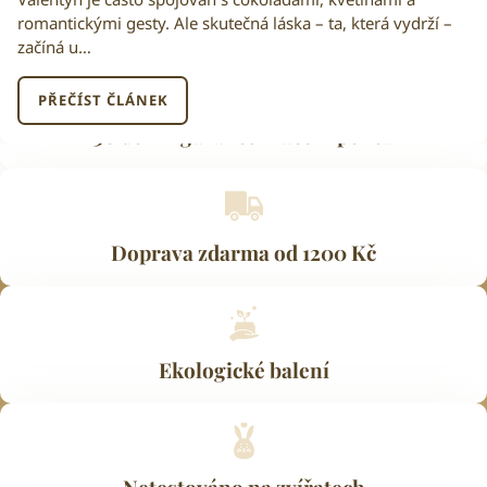
romantickými gesty. Ale skutečná láska – ta, která vydrží –
začíná u…
PŘEČÍST ČLÁNEK
30 denní garance vrácení peněz
Doprava zdarma od 1200 Kč
Ekologické balení
Netestováno na zvířatech