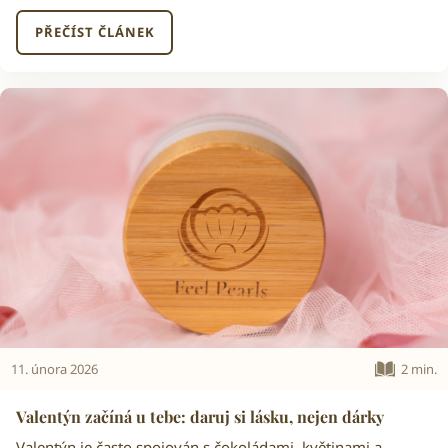
PŘEČÍST ČLÁNEK
11. února 2026
2 min.
Valentýn začíná u tebe: daruj si lásku, nejen dárky
Valentýn je často spojován s čokoládami, květinami a